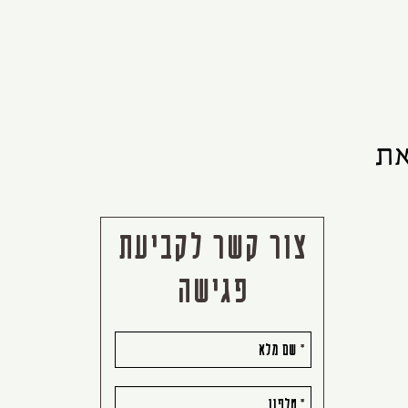
את
צור קשר לקביעת
פגישה
אנא
מלאו
את