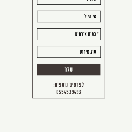
טופס
-
צור
קשר
לקביעת
פגישה
לפרטים נוספים:
0554539493